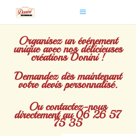
Organisez un événement
unique avec nos délicieuses
créations Donini !
Demandez dès maintenant
votre devis personnalisé.
Ou contactez-nous
directement au
06 26 57
75 35